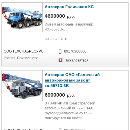
Модель двигателя
Автокран Галичанин КС
Cummins
4600000
руб.
Колесная база
Имеем автокраны в наличии:
-КС-55713-1
4000 (мм.)
-КС-55713-1В
Ширина передней колеи
-КС-55713-6В
2605 (мм.)
ООО ТЕХСНАБРЕСУРС
89170300800
Россия, Похвистнево
-КС-55713-5
Ширина задней колеи
Пожаловаться
-КС-55713-5В
2605 (мм.)
Автокран ОАО «Галичский
-КС-55729-1В
Стандарт
автокрановый завод»
кс-55713-6В
-КС-65713-5
Евро 3
6900000
руб.
-КС-65721
Максимально преодолев подьем о
Подробности по телефону.
В НАЛИЧИИ!!! Кран стреловой
Реальным покупателям хорошие
автомобильный КС-55713-6В
50
скидки.
грузоподъемностью 25 тонн
монтируется на шасси
Максимальная скорость
автомобилей МАЗ-6303А3 Евро-4,
длина стрелы 28 м. Предназначен
40 (км/ч)