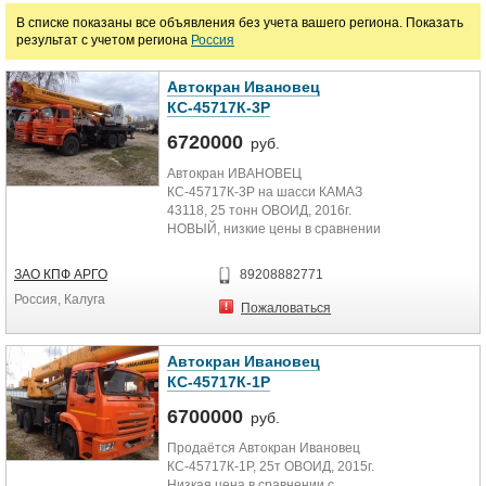
В списке показаны все объявления без учета вашего региона. Показать
результат с учетом региона
Россия
Марка
Автокран Ивановец
КС-45717К-3Р
6720000
руб.
Автокран ИВАНОВЕЦ
КС-45717К-3Р на шасси КАМАЗ
43118, 25 тонн ОВОИД, 2016г.
НОВЫЙ, низкие цены в сравнении
с конкурентами, Кран в наличии,
доставка в...
ЗАО КПФ АРГО
89208882771
Россия, Калуга
Пожаловаться
Автокран Ивановец
КС-45717К-1Р
6700000
руб.
Продаётся Автокран Ивановец
КС-45717К-1Р, 25т ОВОИД, 2015г.
Низкая цена в сравнении с