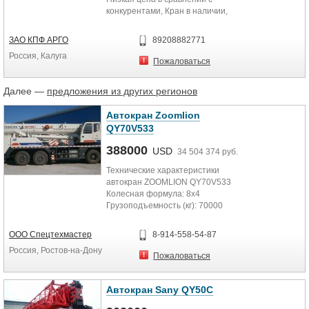
конкурентами, Кран в наличии,
доставка в регионы. Кран в...
ЗАО КПФ АРГО
89208882771
Россия, Калуга
Пожаловаться
Далее —
предложения из других регионов
Автокран Zoomlion
QY70V533
388000
USD
34 504 374 руб.
Технические характеристики
автокран ZOOMLION QY70V533
Колесная формула: 8x4
Грузоподъемность (кг): 70000
Полная масса транспортного
средства (кг): 44870
ООО Спецтехмастер
8-914-558-54-87
Нагрузка на переднею ось (кг):
Россия, Ростов-на-Дону
19000
Пожаловаться
Нагрузка на заднею/среднею ось
(кг): 26000
Максимальная высота подъема
Автокран Sany QY50C
Главная стрела (м): 44.2