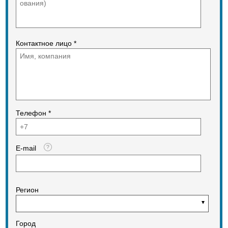
воздуха в кожухе вентилятора
13,31 м³/мин Расход воздуха в
раструбе 12,03 м³/мин Скорость
воздушного потока в раструбе 76
м/с Скорость воздушного потока
Контактное лицо *
(круглое сопло) 58,12 м/с Скорость
воздушного потока (плоское сопло)
76 м/с Коэффициент
мульчирования 16:1 Общие
размеры Масса 4,35 кг Объем
мусоросборника пылесоса 64,35 л
Оснащение Ременная оснастка
Ременная оснастка (на одно плечо)
Телефон *
Конструкция с насадкой
Круглый+плоский Комплект для
работы в режиме пылесоса
E-mail
Регион
Город