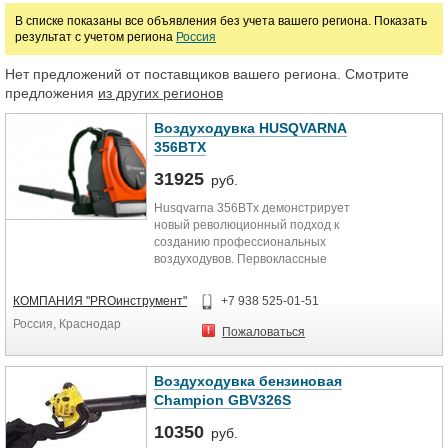
В списке показаны все объявления без учета вашего региона. Показать
результат с учетом региона
Россия
Марка
Нет предложений от поставщиков вашего региона. Смотрите
предложения
из других регионов
Воздуходувка HUSQVARNA
356BTX
31925
руб.
Husqvarna 356BTx демонстрирует
новый революционный подход к
созданию профессиональных
воздуходувов. Первоклассные
характеристики обеспечиваются
тщательно проработанным
КОМПАНИЯ "PROинструмент"
+7 938 525-01-51
двигателем E-TECH® II,
Россия, Краснодар
технологиями снижения шума и
Пожаловаться
уникальной эргономикой. Курок
газа на Husqvarna 356BTx удобно
расположен на раструбе.
Воздуходувка бензиновая
Характеристики двигателя
Champion GBV326S
Рабочий объем цилиндра, куб. см
51,7 см³ Мощность 2,4 кВт
10350
руб.
Максимальная частота 6000 об./