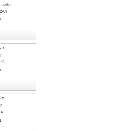
етербург
92-69
я
.РФ
ар
-41
я
.РФ
ар
-41
я