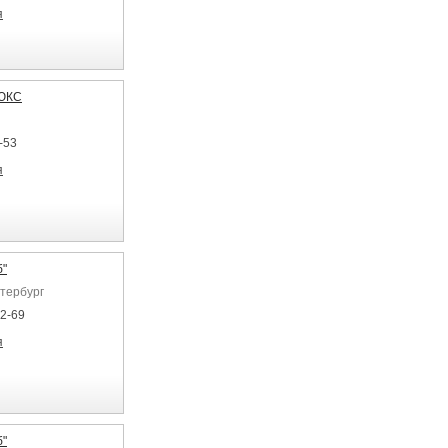
я
ЮКС
-53
я
б"
етербург
92-69
я
б"