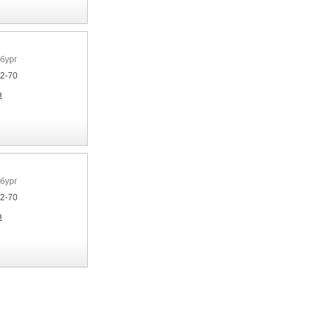
бург
22-70
я
бург
22-70
я