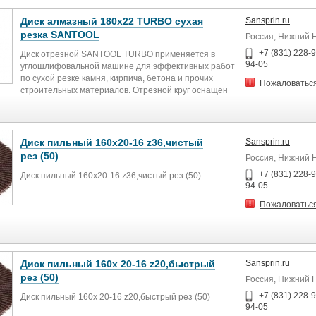
Диск алмазный 180х22 TURBO сухая
Sansprin.ru
резка SANTOOL
Россия, Нижний 
+7 (831) 228-9
Диск отрезной SANTOOL TURBO применяется в
94-05
углошлифовальной машине для эффективных работ
по сухой резке камня, кирпича, бетона и прочих
Пожаловатьс
строительных материалов. Отрезной круг оснащен
оригинальной формой режущей кромки с
компенсационными отверстиями по окружности.
Время бесперебойной работы не должно составлять
более 90 секунд, после чего треб
Диск пильный 160х20-16 z36,чистый
Sansprin.ru
рез (50)
Россия, Нижний 
+7 (831) 228-9
Диск пильный 160х20-16 z36,чистый рез (50)
94-05
Пожаловатьс
Диск пильный 160х 20-16 z20,быстрый
Sansprin.ru
рез (50)
Россия, Нижний 
+7 (831) 228-9
Диск пильный 160х 20-16 z20,быстрый рез (50)
94-05