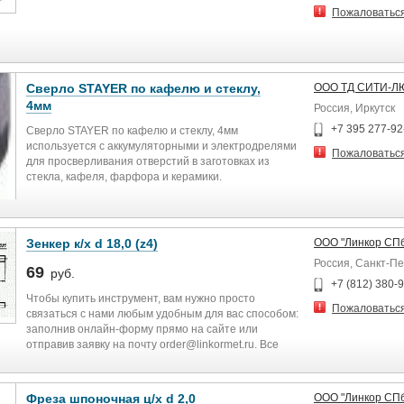
Пожаловатьс
Сверло STAYER по кафелю и стеклу,
OOO ТД СИТИ-Л
4мм
Россия, Иркутск
+7 395 277-92
Сверло STAYER по кафелю и стеклу, 4мм
используется с аккумуляторными и электродрелями
Пожаловатьс
для просверливания отверстий в заготовках из
стекла, кафеля, фарфора и керамики.
Зенкер к/х d 18,0 (z4)
ООО "Линкор СП
Россия, Санкт-П
69
руб.
+7 (812) 380-
Чтобы купить инструмент, вам нужно просто
Пожаловатьс
связаться с нами любым удобным для вас способом:
заполнив онлайн-форму прямо на сайте или
отправив заявку на почту order@linkormet.ru. Все
инструменты производятся в соответствии
требованиям ГОСТ и прочим нормативным
документам. Кроме того, мы предоставляем своим
Фреза шпоночная ц/х d 2,0
ООО "Линкор СП