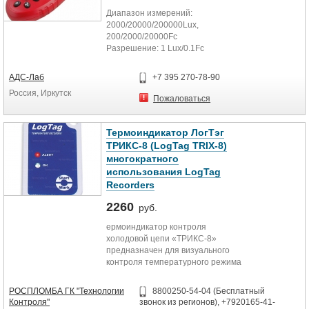
Диапазон измерений:
2000/20000/200000Lux,
200/2000/20000Fc
Разрешение: 1 Lux/0.1Fc
Точность:: ± 4% ± 10dgts ( 10000
Люкс)
АДС-Лаб
+7 395 270-78-90
Повторяемость: 2 раз / сек
Россия, Иркутск
Удержание данных: Да
Пожаловаться
Измерение Выбор уровня: вручную
или автоматически
Функция чтения удержания Макс и
Термоиндикатор ЛогТэг
Мин поддерживается
ТРИКС-8 (LogTag TRIX-8)
Поддерживает выбор единиц
многократного
измерения
использования LogTag
Поддерживает автоматическую
Recorders
запись данных
Индикатор низкого заряда батареи
2260
руб.
Автоотключение
Питание от 2 х батарей ААА
ермоиндикатор контроля
холодовой цепи «ТРИКС-8»
предназначен для визуального
контроля температурного режима
при хранении и транспортировке
термолабильной продукции.
РОСПЛОМБА ГК "Технологии
8800250-54-04 (Бесплатный
Использование специального
Контроля"
звонок из регионов), +7920165-41-