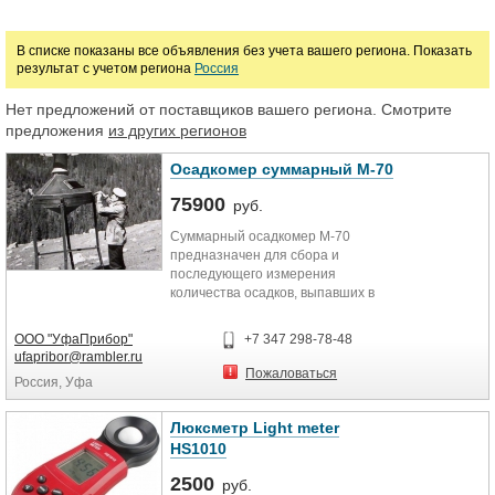
Приборы измерения параметров ветра
Газоанализаторы
Осадкомеры
В списке показаны все объявления без учета вашего региона. Показать
результат с учетом региона
Россия
Барометры
Приборы для измерения радиации
Нет предложений от поставщиков вашего региона. Смотрите
Цена
предложения
из других регионов
Осадкомер суммарный М-70
руб.
75900
руб.
Суммарный осадкомер М-70
предназначен для сбора и
последующего измерения
количества осадков, выпавших в
течение длительного промежутка
времени в любое время года.
ООО "УфаПрибор"
+7 347 298-78-48
Вместимость осадкомера
ufapribor@rambler.ru
расчитана на прием осадков до
Пожаловаться
Россия, Уфа
1500 мм. Суммарный осадкомер
применяется в отдаленных и
труднодоступных местах, главным
Люксметр Light meter
образом в высокогорных районах и
HS1010
пустынях.
2500
руб.