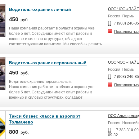
Водитель-охранник личный
ООО ЧОО «ПАЙЕ
Россия, Пермь
450
руб.
7 (908) 246-8
Наша компания работает в области охраны уже
Пожаловатьс
более 5 лет. Сотрудники имеют опыт работы в
военных и силовых структурах, обладают
соответствующими навыками. Мы способны решить
любую конфликтную ситуацию или пресечь
правонарушение в считанные минуты.
Водитель-охранник персональный
ООО ЧОО «ПАЙЕ
Россия, Пермь
450
руб.
7 (908) 246-8
Водитель-охранник персональный.
Пожаловатьс
Наша компания работает в области охраны уже
более 5 лет. Сотрудники имеют опыт работы в
военных и силовых структурах, обладают
соответствующими навыками. Мы способны решить
любую конфликтную ситуацию или пресечь
правонарушение в считанные минуты.
Такси бизнес класса в аэропорт
ООО Алькор межд
Толмачево
Россия, Новосиб
+7 383 310-09-
800
руб.
09-32