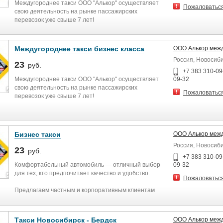
Междугороднее такси ООО "Алькор" осуществляет
Пожаловатьс
свою деятельность на рынке пассажирских
перевозок уже свыше 7 лет!
За это время компания завоевала доверие
пассажиров, благодаря:
Междугороднее такси бизнес класса
ООО Алькор межд
Россия, Новосиб
♦ Новым автомобилям комфорт и бизнес классов;
23
руб.
+7 383 310-09-
♦ Профессиональным водителям, работающим в
Междугороднее такси ООО "Алькор" осуществляет
09-32
компании на постоянной основе;
свою деятельность на рынке пассажирских
Пожаловатьс
перевозок уже свыше 7 лет!
♦ Возможности наличного и безналичного расчета;
За это время компания завоевала доверие
♦ Работе как с физическими, так и с юридическими
пассажиров, благодаря:
лицами;
Бизнес такси
ООО Алькор межд
♦ Новым автомобилям комфорт и бизнес классов;
Россия, Новосиб
♦ Наличию отчетных документов (квитанций
23
руб.
унифицированной формы - при наличной форме
♦ Профессиональным водителям, работающим в
+7 383 310-09-
расчета и актов выполненных работ - при
компании на постоянной основе;
Комфортабельный автомобиль — отличный выбор
09-32
безналичной форме расчета).
для тех, кто предпочитает качество и удобство.
Пожаловатьс
♦ Возможности наличного и безналичного расчета;
♦ Наличию дополнительных услуг.
Предлагаем частным и корпоративным клиентам
♦ Работе как с физическими, так и с юридическими
пассажирские перевозки. Аренда современных
лицами;
машин в Новосибирске ,Горно-Алтайске и других
городах Сибири.
Такси Новосибирск - Бердск
ООО Алькор межд