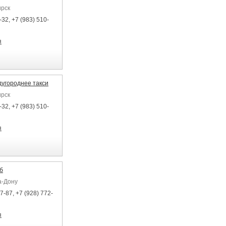
ирск
32, +7 (983) 510-
я
угороднее такси
ирск
32, +7 (983) 510-
я
б
а-Дону
7-87, +7 (928) 772-
я