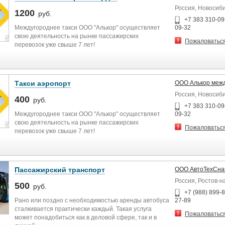
♦ Наличию отчетных документов (квитанций
Россия, Новосиб
унифицированной формы - при наличной форме
Предварительный заказ позволяет лучшим образом
1200
руб.
расчета и актов выполненных работ - при
подготовиться к междугородным поездкам.
+7 383 310-09-
безналичной форме расчета).
Междугороднее такси ООО "Алькор" осуществляет
09-32
Наши автомобили вам понадобятся для:
свою деятельность на рынке пассажирских
Пожаловатьс
♦ Наличию дополнительных услуг.
перевозок уже свыше 7 лет!
Встречи иностранных делегатов; деловых
переговоров; выпускного бала; свидания;
За это время компания завоевала доверие
пассажиров, благодаря:
трансфер в аэропорт и из аэропорта; встречи звезд;
Такси аэропорт
ООО Алькор межд
свадьбы; годовщины.
♦ Новым автомобилям комфорт и бизнес классов;
Россия, Новосиб
400
руб.
♦ Профессиональным водителям, работающим в
+7 383 310-09-
компании на постоянной основе;
Междугороднее такси ООО "Алькор" осуществляет
09-32
свою деятельность на рынке пассажирских
Пожаловатьс
♦ Возможности наличного и безналичного расчета;
перевозок уже свыше 7 лет!
♦ Работе как с физическими, так и с юридическими
За это время компания завоевала доверие
лицами;
пассажиров, благодаря:
Пассажирский транспорт
ООО АвтоТехСна
♦ Наличию отчетных документов (квитанций
♦ Новым автомобилям комфорт и бизнес классов;
Россия, Ростов-н
унифицированной формы - при наличной форме
500
руб.
расчета и актов выполненных работ - при
♦ Профессиональным водителям, работающим в
+7 (988) 899-8
безналичной форме расчета).
компании на постоянной основе;
Рано или поздно с необходимостью аренды автобуса
27-89
сталкивается практически каждый. Такая услуга
Пожаловатьс
♦ Наличию дополнительных услуг.
♦ Возможности наличного и безналичного расчета;
может понадобиться как в деловой сфере, так и в