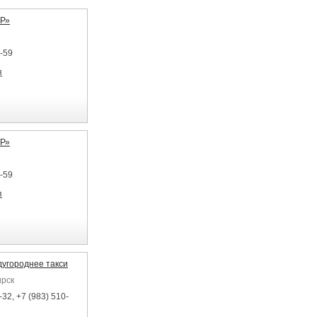
Р»
5-59
я
Р»
5-59
я
угороднее такси
ирск
32, +7 (983) 510-