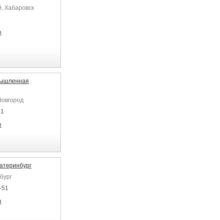
й, Хабаровск
я
мышленная
Новгород
61
я
атеринбург
бург
-51
я