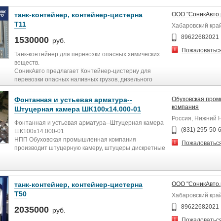
танк-контейнер, контейнер-цистерна
ООО "СоникАвто.
Т11
Хабаровский кра
89622682021
1530000
руб.
Пожаловатьс
Танк-контейнер для перевозки опасных химических
веществ.
СоникАвто предлагает Контейнер-цистерну для
перевозки опасных наливных грузов, дизельного
топлива ДТ, бензин, эмульсионные взрывчатые
вещества, спирт, ацетон, керосин, авиационное
Фонтанная и устьевая арматура--
Обуховская про
топливо, хлорная кислота, олеум, бутанол, бензол,
компания
Штуцерная камера ШК100х14.000-01
бутан, бром, серная кислота, эфир, краска, щелочь и
Россия, Нижний 
т.д. Цистерна из стали 316L/304.
Фонтанная и устьевая арматура--Штуцерная камера
Модель Т11.
(831) 295-50-
ШК100х14.000-01
Габариты рамы ISO 20 футов.
НПП Обуховская промышленная компания
Пожаловатьс
Вместимость 25000 литров.
производит штуцерную камеру, штуцеры дискретные
Рабочий температурный диапазон от -40 C до +130
регулируемые фланцевые ШДР-9М, ШДФ-9М, ШДФ
C.
-10М, ШРФ-20. Штуцерная камера ШК100х14.000-01
Нижний и верхний слив 3 дюйма
предназначена для регулирования расхода жидкости
Минимальная толщина цистерны 4.4 мм.
при нефтедобыче и обеспечивает установление
танк-контейнер, контейнер-цистерна
ООО "СоникАвто.
Термометр.
следующих возможных режимов работы скважины:
Т50
Хабаровский кра
Манометр.
- вывод нефтяной скважины на рабочий режим;
Предохранительный клапан.
- установление требуемого эксплуатационного
89622682021
2035000
руб.
Переходная площадка.
режима работы скважины;
Пожаловатьс