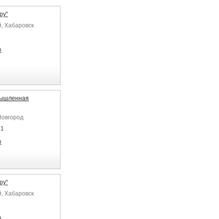
ру"
й, Хабаровск
я
мышленная
Новгород
61
я
ру"
й, Хабаровск
я