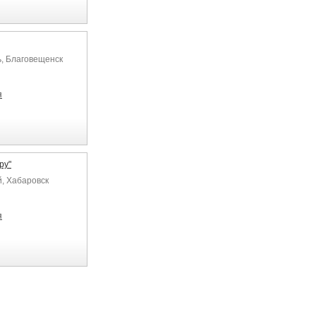
ь, Благовещенск
я
ру"
й, Хабаровск
я