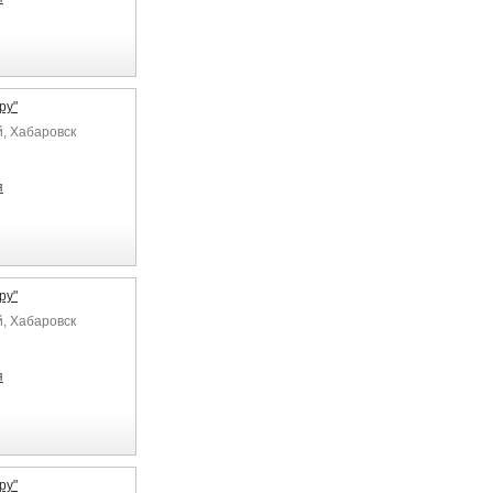
ру"
й, Хабаровск
я
ру"
й, Хабаровск
я
ру"