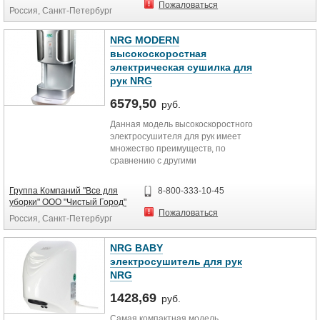
мылом арт. 200.014.
Пожаловаться
Россия, Санкт-Петербург
Цвет белый
Страна происхождения: Китай
Материал пластик
Размеры 100х140х36 мм
NRG MODERN
Технические характеристики
высокоскоростная
электрическая сушилка для
Объем 500 мл
рук NRG
Материал нержавеющая сталь
Высота 15 см
6579,50
руб.
Ширина 10 см
Глубина 5,5 см
Данная модель высокоскоростного
электросушителя для рук имеет
множество преимуществ, по
сравнению с другими
электросушителями:
Группа Компаний "Все для
8-800-333-10-45
мощный поток воздуха, за счет
уборки" ООО "Чистый Город"
чего электросушитель способен
Пожаловаться
Россия, Санкт-Петербург
высушить руки за 10-12 секунд;
небольшая мощность потребления
электроэнергии электросушителя
NRG BABY
для рук значительно экономит
электросушитель для рук
бюджет на оплату электроэнергии;
NRG
элегантный внешний вид сушилки
для рук украсит интерьер ванной
1428,69
руб.
комнаты;
высокая производительность;
Cамая компактная модель