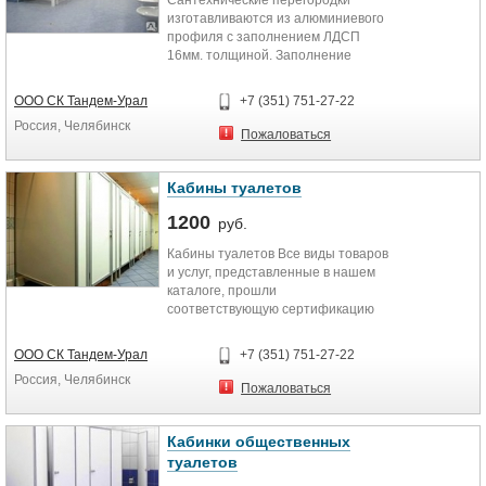
Сантехнические перегородки
изготавливаются из алюминиевого
профиля с заполнением ЛДСП
16мм. толщиной. Заполнение
режем под любые размеры,
указанные в тех. задании или
ООО СК Тандем-Урал
+7 (351) 751-27-22
проекте. Цвет заполнения может
Россия, Челябинск
быть любой, также по желанию
Пожаловаться
заказчика. В комплект готовых для
сбора перегородок входит
подробная инструкция по
Кабины туалетов
установке. Фурнитура
1200
изготавливается как пластиковая,
руб.
так и стальная. В комплект для
Кабины туалетов Все виды товаров
ручек входят задвижки с
и услуг, представленные в нашем
индикатором для удобства
каталоге, прошли
эксплуатации сантехнических
соответствующую сертификацию
кабин. Цвет профиля также можно
качества.
подобрать по желанию клиента.
Консультация в любое время,
ООО СК Тандем-Урал
+7 (351) 751-27-22
качественное обслуживание,
Россия, Челябинск
система скидок, а также гибкие
Пожаловаться
цены. Качественные и
долговечные перегородки от
Кабинки общественных
компании ООО ТСК «ТАНДЕМ-
Урал» — правильный выбор.
туалетов