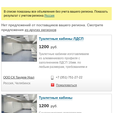
В списке показаны все объявления без учета вашего региона. Показать
результат с учетом региона
Россия
Нет предложений от поставщиков вашего региона. Смотрите
предложения
из других регионов
Туалетные кабины ЛДСП
1200
руб.
Туалетные кабинки изготавливаем
из алюминиевого профиля с
заполнением ЛДСП 16мм. по
любым размерам, требованиям и
пожеланиям клиента.
ООО СК Тандем-Урал
+7 (351) 751-27-22
Фурнитура используется как
Россия, Челябинск
пластиковая так и металлическая.
Пожаловаться
Цвет абсолютно любой.
Туалетные кабины
Качественный и оперативный
1200
монтаж.
руб.