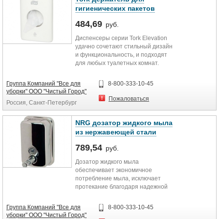
гигиенических пакетов
484,69
руб.
Диспенсеры серии Tork Elevation
удачно сочетают стильный дизайн
и функциональность, и подходят
для любых туалетных комнат.
Держатели предназначены для
использования в женских туалетах
Группа Компаний "Все для
8-800-333-10-45
и гостиничных номерах. Держатель
уборки" ООО "Чистый Город"
крепится на шуруп или липучку,
Пожаловаться
Россия, Санкт-Петербург
открывается механически.
Гигиеничное и удобное решение
для туалетной комнаты.
NRG дозатор жидкого мыла
Опциональное крепление - на
из нержавеющей стали
липучку или на шуруп
Крепежные материалы в
789,54
руб.
комплекте с каждым держателем
Дозатор жидкого мыла
Индивидуальная упаковка каждого
обеспечивает экономичное
держателя
потребление мыла, исключает
Пластик
протекание благодаря надежной
Диспенсер подходит для
системе дозировки. Дозатор прост
гигиенических пакетов Арт. 204041
в обслуживании и заполнении.
Группа Компаний "Все для
8-800-333-10-45
Дозатор заполняется жидким крем-
Технические характеристики
уборки" ООО "Чистый Город"