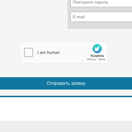
Перепад давления воды, кПа
55
Диаметр трубопровода вход/выход (мм)
DN40
Расход воды, холод/тепло (м3/ч)
6
Тип соединения водопровода
фланцевое
Электроподключение (силовой провод), мм2
10x4+16x1
Электроподключение (привод управления), мм2
0,75х3, экранированный
Управление (в комплекте поставки)
Настенный пульт ДУ