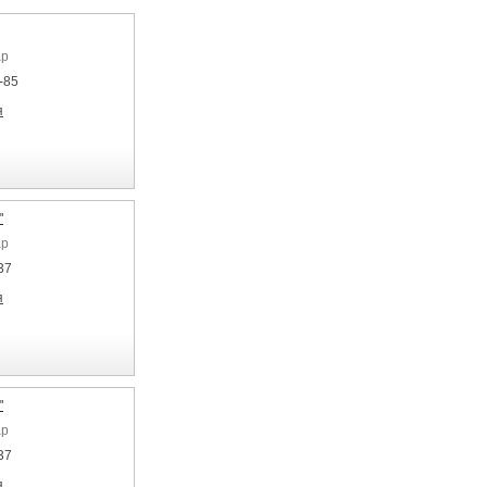
ар
-85
я
"
ар
37
я
"
ар
37
я