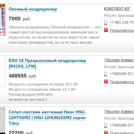
Оконный кондиционер
КОМПЛЕКТ-ЮГ
Россия, Краснод
7000
руб.
+7 861 218-75
Оконные кондиционеры Оконный кондиционер — это
Пожаловатьс
самый простой вид кондиционеров, имеющий массу
недостатков, но несмотря на свои недостатки, имеют
некоторые преимущества, из-за которых весьма
распространены не только в России, но и за
рубежом.
DXO 18 Прецизионный кондиционер
"Абсолют Климат
(R410A, LFM)
Россия, Краснод
+7900266-37-
488555
руб.
Пожаловатьс
Мощность охлаждения (полная) 19,1 кВт
Мощность охлаждения (явная) 18,2 кВт
Расход воздуха 4900 м3/ч
Количество контуров 1
Уровень шума 55 дБ
Количество компрессоров 1
Сплит-система настенная Haier HSU-
"Абсолют Климат
Воздушный фильтр G2
12HT03/R2 / HSU-12HUN103/R2 серии
Россия, Краснод
Выносной конденсатор BRE 027m
Tibio
Энергопотребление 4,31 кВт
+7900266-37-
Вес нетто, кг 280
22200
руб.
Пожаловатьс