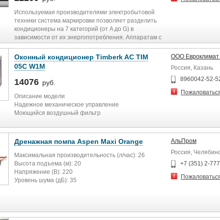
Вес брутто, кг 280
Используемая производителями электробытовой
техники система маркировки позволяет разделить
кондиционеры на 7 категорий (от A до G) в
зависимости от их энергопотребления. Аппаратам с
наилучшими показателями энергопотребления
присваивается маркировка А (зеленая стрелка на
Оконный кондиционер Timberk AC TIM
ООО Евроклимат
маркировке). Аппаратам с самыми неэкономичными
05C W1M
Россия, Казань
показателями энергопотребления присваивается
маркировка G (красная стрелка на маркировке).
8960042-52-5
14076
руб.
Пожаловатьс
Описание модели
Надежное механическое управление
Моющийся воздушный фильтр
Преимущества
Дренажная помпа Aspen Maxi Orange
АльПром
Охлаждение, осушение, вентиляция 3 в 1
Россия, Челябин
Высокая производительность по охлаждению
Максимальная производительность (л/час): 26
Высоконадежный компрессор
Высота подъема (м): 20
+7 (351) 2-77
Экономичное энергопотребление
Напряжение (В): 220
Пожаловатьс
Многоскоростной воздушный поток
Уровень шума (дБ): 35
Мощность блока до ... (кВт): 46 (157000 БТЕ/ч)
Степень защиты: IPX1
Максимальная температура воды (°С): 40
Режим работы: прерывистый