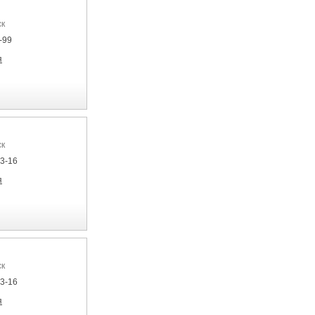
ск
-99
я
ск
33-16
я
ск
33-16
я