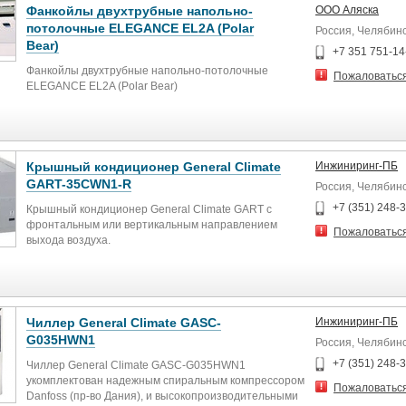
Фанкойлы двухтрубные напольно-
ООО Аляска
потолочные ELEGANCE EL2A (Polar
Россия, Челябин
Bear)
+7 351 751-14
Фанкойлы двухтрубные напольно-потолочные
Пожаловатьс
ELEGANCE EL2A (Polar Bear)
Крышный кондиционер General Climate
Инжиниринг-ПБ
GART-35CWN1-R
Россия, Челябин
+7 (351) 248-
Крышный кондиционер General Climate GART с
фронтальным или вертикальным направлением
Пожаловатьс
выхода воздуха.
Описание General Climate GART-35CWN1-R :
Чиллер General Climate GASC-
Инжиниринг-ПБ
Холодопроизводительность 35 кВт
G035HWN1
Россия, Челябин
Потребляемая мощность 11,8 кВт
+7 (351) 248-
Чиллер General Climate GASC-G035HWN1
укомплектован надежным спиральным компрессором
Пожаловатьс
Уровень шума 72,2 дБ
Danfoss (пр-во Дания), и высокопроизводительными