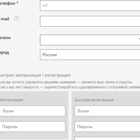
елефон *
Scroll
Бренд и модель компрессора
-mail
Danfoss SH140A4ALC
Количество компрессоров в блоке
егион
1
ород
Тип хладагента
R410A
ыстрая авторизация / регистрация
Заправка, л
сли вы хотите управлять вашими заявками — укажите ваш логин и пароль,
сли у вас нет аккаунта — зарегистрируйтесь одновременно с отправкой заявки
5,4
Количество вентиляторов, шт
Авторизация
Быстрая регистрация
1
Тип испарителя
Double-pipe