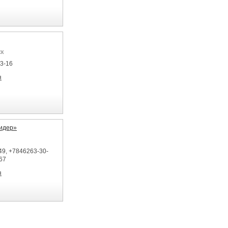
ск
33-16
я
идер»
49, +7846263-30-
67
я