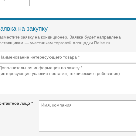
Рабочий ток (охлаждение/обогрев), А
19,0/20,0
Питание, ф/В/Гы
аявка на закупку
3 / 400 / 50
азместите заявку на кондиционер. Заявка будет направлена
оставщикам — участникам торговой площадки Raise.ru.
Расщепитель, А
50
Автомат, А
36
Максимально потребляемая мощность, кВт
14
онтактное лицо *
Максимальный ток, А
26
Тип компрессора