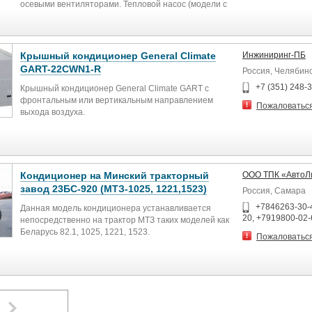
осевыми вентиляторами. Тепловой насос (модели с
Циркуляция воздуха 6528 м³/ч
маркировкой CWN1) позволяет чиллеру работать на
обогрев в холодное время года, что является
альтернативой стандартным отопительным котлам.
Крышный кондиционер General Climate
Инжиниринг-ПБ
GART-22CWN1-R
Россия, Челябин
Габариты, ВхШхГ мм
+7 (351) 248-
Крышный кондиционер General Climate GART с
фронтальным или вертикальным направлением
Пожаловатьс
1770х980х1020
выхода воздуха.
Холодопроизводительность, кВт
35,0
Описание General Climate GART-22CWN1-R :
Кондиционер на Минский тракторный
ООО ТПК «АвтоЛ
Теплопроизводительность, кВт
Холодопроизводительность 22 кВт
завод 23БС-920 (МТЗ-1025, 1221,1523)
Россия, Самара
37,0
Потребляемая мощность 7.7 кВт
+7846263-30-
Данная модель кондиционера устанавливается
20, +7919800-02-
непосредственно на трактор МТЗ таких моделей как
Расход воздуха, м3/ч
Уровень шума 70.3 дБ
Беларусь 82.1, 1025, 1221, 1523.
Пожаловатьс
13500
Циркуляция воздуха 4212 м³/ч
Потребляемая мощность (охлаждение/обогрев), кВт
11,5/11,3