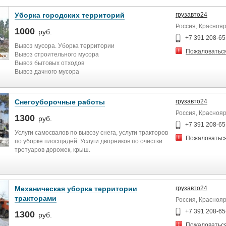
Уборка городских территорий
грузавто24
Россия, Краснояр
1000
руб.
+7 391 208-65
Вывоз мусора. Уборка территории
Пожаловатьс
Вывоз строительного мусора
Вывоз бытовых отходов
Вывоз дачного мусора
Вывоз крупногабаритного мусора
Вывоз старой мебели и бытовой техники
Снегоуборочные работы
грузавто24
Россия, Краснояр
1300
руб.
+7 391 208-65
Услуги самосвалов по вывозу снега, услуги тракторов
Пожаловатьс
по уборке плосщадей. Услуги дворников по очистки
тротуаров дорожек, крыш.
Механическая уборка территории
грузавто24
тракторами
Россия, Краснояр
+7 391 208-65
1300
руб.
Пожаловатьс