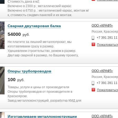
Стоимость дана в м2.
Включено в 2300 р.: металлический каркас
Включено в 6750 р. : металлический каркас, монтаж м/
к, стоимость сэндвич панелей и их монтаж.
Много вариантов готовых проектов конструкций
зданий.
Сварная двутавровая балка
ООО «КРАФТ»
Проектируем, строим ангары, боксы, цеха холодные,
Россия, Краснояр
теплые.
54000
руб.
Промышленные, фермерские теплицы, коровники,
+7 391 281 11
птицефабрики.
Не платите за лишний металлопрокат, мы
Пожаловатьс
Строительство в регионах.
изготавливаем сразу в размер.
Собственная линия сварной двутавровой балки
Удешевляем строительство, режем в размер.
49000 р/тонна, даем нам качественное
Двутавр сварной в размер, по Вашему проекту,
преимущество перед конкурентами в вопросе
значительно снижает себестоимость стройки.
стоимости металлоконструкций.
Можно отрезать на стройке и думать куда девать
Все наши конструкции в обязательном порядке
остаток балки.
Опоры трубопроводов
ООО «КРАФТ»
просчитаны в программе Скад на ветровые, снеговые
Изготавливаем сварную двутавровую балку по СТО
Россия, Краснояр
нагрузки для Сибирского региона.
АСЧМ 20-93
100
руб.
Металлоконструкции каркасы зданий, ангаров,
Предоставляем документы для проектировщиков с
+7 391 281 11
расчётами
Товары, услуги и цены от производителя
Пожаловатьс
параметров для замены прокатной балки на
Опоры трубопроводов от производителя в
сварную.
Красноярске.
Б1, Б2, Б3….. Ш1, Ш2, Ш3, Ш4, Ш5 …. К1, К2, К3, К4, К5
Завод металлоконструкций, разработка КМД для
опор,
Сертификат, паспорт.
изготовление опор трубопроводов любой сложности.
Сборка на спец. линии,
Оперативно и в срок.
Изготавливаем металлоконструкции
ООО «КРАФТ»