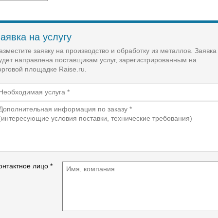
Здания сельхоз назначения, промышленные,
фермерские теплицы.
Металлоконструкции ангаров, складов, зданий.
Позволяем себе демпинговать, в виду собственной
аявка на услугу
линии сварной балки.
Вы не платите за лишний металл, мы изготавливаем
азместите заявку на производство и обработку из металлов. Заявка
сразу в размер, удешевляем строительство, без
удет направлена поставщикам услуг, зарегистрированным на
отходов.
орговой площадке Raise.ru.
онтактное лицо *