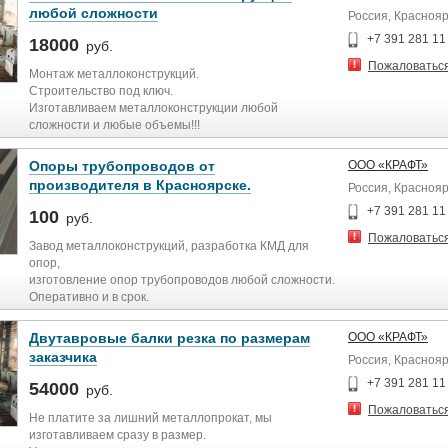
провар автоматической сваркой,
любой сложности
Россия, Краснояр
Исправление грибовидности на прокатном стане.
+7 391 281 11
18000
руб.
Много вариантов готовых проектов конструкций
Пожаловатьс
зданий.
Монтаж металлоконструкций.
Проектируем, строим ангары, боксы, цеха холодные,
Строительство под ключ.
теплые.
Изготавливаем металлоконструкции любой
Промышленные, фермерские теплицы, коровники,
сложности и любые объемы!!!
птицефабрики.
Большой выбор готовых решений металло каркасов
Строительство в регионах.
заданий, помещений, цехов, магазинов,
Опоры трубопроводов от
ООО «КРАФТ»
промышленных теплиц и т. д. Собственные проекты
производителя в Красноярске.
Россия, Краснояр
ангаров, складов, боксов.
Монтаж металлоконструкций и сэндвич панелей.
+7 391 281 11
100
руб.
Здания сельхоз назначения, промышленные,
Пожаловатьс
фермерские теплицы.
Завод металлоконструкций, разработка КМД для
Металлоконструкции ангаров, складов, зданий.
опор,
изготовление опор трубопроводов любой сложности.
Оперативно и в срок.
Изготавливаем металлоконструкции любой сложноти
и любые объемы!!!
Двутавровые балки резка по размерам
ООО «КРАФТ»
Производим опоры аналог ХИЛТИ, анкера класса
заказчика
Россия, Краснояр
прочности 8,8 аналог ХИЛТИ, Производство
металлоконструкций любой сложности.
+7 391 281 11
54000
руб.
Пожаловатьс
Доставляем в регионы своим авто транспортом.
Не платите за лишний металлопрокат, мы
изготавливаем сразу в размер.