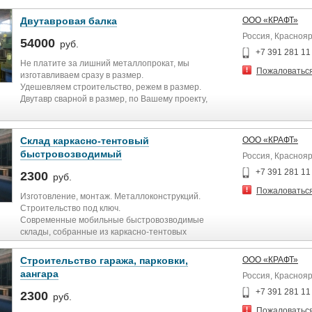
Двутавровая балка
ООО «КРАФТ»
Россия, Краснояр
54000
руб.
+7 391 281 11
Не платите за лишний металлопрокат, мы
Пожаловатьс
изготавливаем сразу в размер.
Удешевляем строительство, режем в размер.
Двутавр сварной в размер, по Вашему проекту,
значительно снижает себестоимость стройки.
Можно отрезать на стройке и думать куда девать
остаток балки.
Склад каркасно-тентовый
ООО «КРАФТ»
Изготавливаем сварную двутавровую балку по СТО
быстровозводимый
Россия, Краснояр
АСЧМ 20-93
Предоставляем документы для проектировщиков с
+7 391 281 11
2300
руб.
расчётами
Пожаловатьс
параметров для замены прокатной балки на
Изготовление, монтаж. Металлоконструкций.
сварную.
Строительство под ключ.
Б1, Б2, Б3….. Ш1, Ш2, Ш3, Ш4, Ш5 …. К1, К2, К3, К4, К5
Современные мобильные быстровозводимые
Сертификат, паспорт.
склады, собранные из каркасно-тентовых
Сборка на спец. линии,
конструкций, обеспечивают необходимые условия
провар автоматической сваркой,
для хранения строительных материалов,
Строительство гаража, парковки,
ООО «КРАФТ»
Исправление грибовидности на прокатном стане.
комплектующих и оборудования. Такие мобильные
аангара
Россия, Краснояр
здания можно быстро демонтировать и перенести с
одной площадки на другую, их можно эффективно
+7 391 281 11
2300
руб.
использовать в течение многих лет.
Пожаловатьс